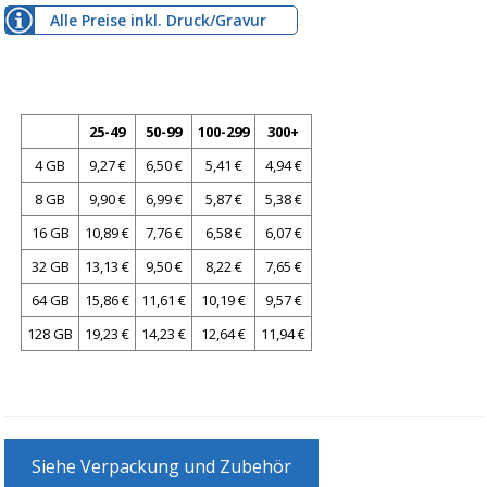
Alle Preise inkl. Druck/Gravur
25-49
50-99
100-299
300+
4 GB
9,27 €
6,50 €
5,41 €
4,94 €
8 GB
9,90 €
6,99 €
5,87 €
5,38 €
16 GB
10,89 €
7,76 €
6,58 €
6,07 €
32 GB
13,13 €
9,50 €
8,22 €
7,65 €
64 GB
15,86 €
11,61 €
10,19 €
9,57 €
128 GB
19,23 €
14,23 €
12,64 €
11,94 €
Siehe Verpackung und Zubehör