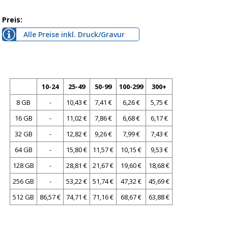
Preis:
Alle Preise inkl. Druck/Gravur
10-24
25-49
50-99
100-299
300+
8 GB
-
10,43 €
7,41 €
6,26 €
5,75 €
16 GB
-
11,02 €
7,86 €
6,68 €
6,17 €
32 GB
-
12,82 €
9,26 €
7,99 €
7,43 €
64 GB
-
15,80 €
11,57 €
10,15 €
9,53 €
128 GB
-
28,81 €
21,67 €
19,60 €
18,68 €
256 GB
-
53,22 €
51,74 €
47,32 €
45,69 €
512 GB
86,57 €
74,71 €
71,16 €
68,67 €
63,88 €