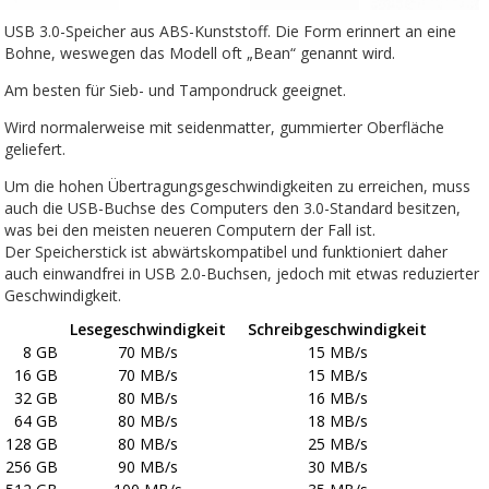
USB 3.0-Speicher aus ABS-Kunststoff. Die Form erinnert an eine
Bohne, weswegen das Modell oft „Bean“ genannt wird.
Am besten für Sieb- und Tampondruck geeignet.
Wird normalerweise mit seidenmatter, gummierter Oberfläche
geliefert.
Um die hohen Übertragungsgeschwindigkeiten zu erreichen, muss
auch die USB-Buchse des Computers den 3.0-Standard besitzen,
was bei den meisten neueren Computern der Fall ist.
Der Speicherstick ist abwärtskompatibel und funktioniert daher
auch einwandfrei in USB 2.0-Buchsen, jedoch mit etwas reduzierter
Geschwindigkeit.
Lesegeschwindigkeit
Schreibgeschwindigkeit
8 GB
70 MB/s
15 MB/s
16 GB
70 MB/s
15 MB/s
32 GB
80 MB/s
16 MB/s
64 GB
80 MB/s
18 MB/s
128 GB
80 MB/s
25 MB/s
256 GB
90 MB/s
30 MB/s