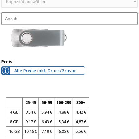
Preis:
Alle Preise inkl. Druck/Gravur
25-49
50-99
100-299
300+
4 GB
8,54 €
5,94 €
4,88 €
4,42 €
8 GB
9,17 €
6,43 €
5,34 €
4,87 €
16 GB
10,16 €
7,19 €
6,05 €
5,56 €