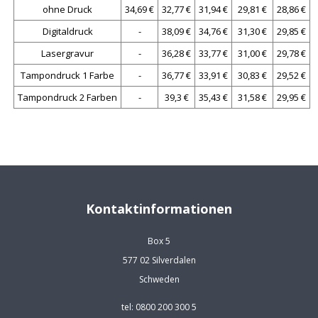
ohne Druck
34,69 €
32,77 €
31,94 €
29,81 €
28,86 €
Digitaldruck
-
38,09 €
34,76 €
31,30 €
29,85 €
Lasergravur
-
36,28 €
33,77 €
31,00 €
29,78 €
Tampondruck 1 Farbe
-
36,77 €
33,91 €
30,83 €
29,52 €
Tampondruck 2 Farben
-
39,3 €
35,43 €
31,58 €
29,95 €
Kontaktinformationen
Box 5
577 02 Silverdalen
Schweden
tel: 0800 200 300 5