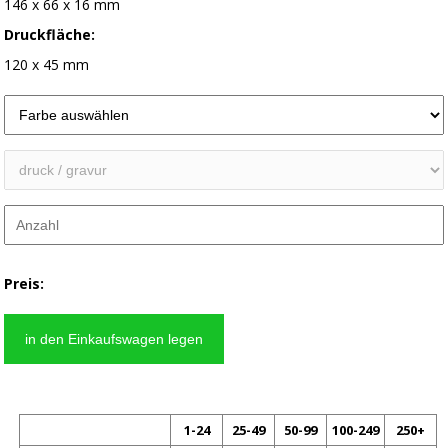
146 x 66 x 16 mm
Druckfläche:
120 x 45 mm
Preis:
1-24
25-49
50-99
100-249
250+