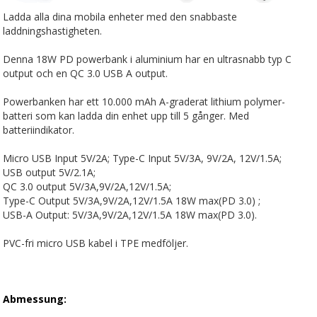
Ladda alla dina mobila enheter med den snabbaste
laddningshastigheten.
Denna 18W PD powerbank i aluminium har en ultrasnabb typ C
output och en QC 3.0 USB A output.
Powerbanken har ett 10.000 mAh A-graderat lithium polymer-
batteri som kan ladda din enhet upp till 5 gånger. Med
batteriindikator.
Micro USB Input 5V/2A; Type-C Input 5V/3A, 9V/2A, 12V/1.5A;
USB output 5V/2.1A;
QC 3.0 output 5V/3A,9V/2A,12V/1.5A;
Type-C Output 5V/3A,9V/2A,12V/1.5A 18W max(PD 3.0) ;
USB-A Output: 5V/3A,9V/2A,12V/1.5A 18W max(PD 3.0).
PVC-fri micro USB kabel i TPE medföljer.
Abmessung: